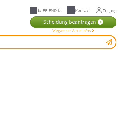
iurFRIEND-KI
Kontakt
Zugang
Scheidung beantragen
Wegweiser & alle Infos