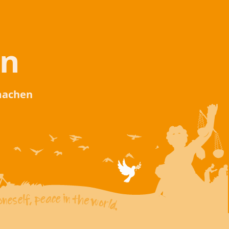
en
 machen