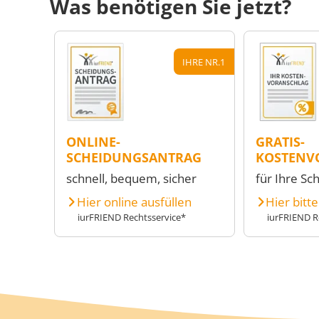
Was benötigen Sie jetzt?
IHRE NR.1
ONLINE-
GRATIS-
SCHEIDUNGSANTRAG
KOSTENV
schnell, bequem, sicher
für Ihre Sc
Hier online ausfüllen
Hier bitt
iurFRIEND Rechtsservice*
iurFRIEND R