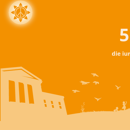
5
die iu