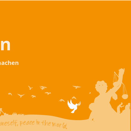
en
 machen