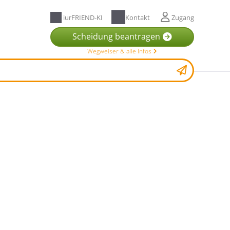
iurFRIEND-KI
Kontakt
Zugang
Scheidung beantragen
Wegweiser & alle Infos