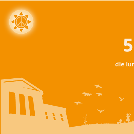
5
die iu