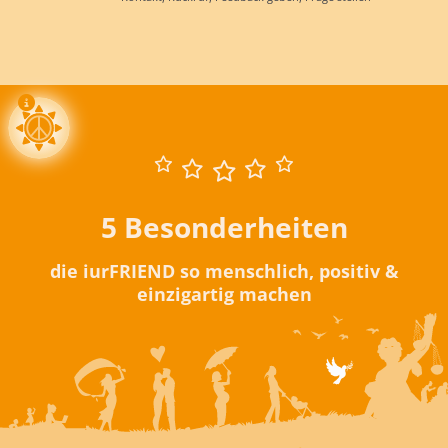
5 Besonderheiten
die iurFRIEND so menschlich, positiv &
einzigartig machen