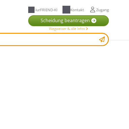
iurFRIEND-KI
Kontakt
Zugang
Scheidung beantragen
Wegweiser & alle Infos