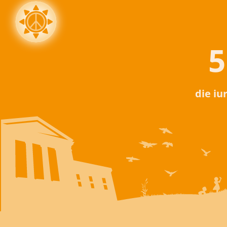
5
die iu