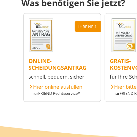
Was benötigen Sie jetzt?
IHRE NR.1
ONLINE-
GRATIS-
SCHEIDUNGSANTRAG
KOSTENV
schnell, bequem, sicher
für Ihre Sc
Hier online ausfüllen
Hier bitt
iurFRIEND Rechtsservice*
iurFRIEND R