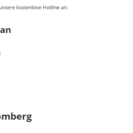
unsere kostenlose Hotline an:
 an
!
omberg