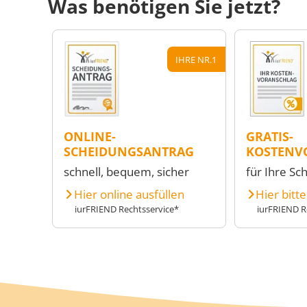
Was benötigen Sie jetzt?
IHRE NR.1
ONLINE-
GRATIS-
SCHEIDUNGSANTRAG
KOSTENV
schnell, bequem, sicher
für Ihre Sc
Hier online ausfüllen
Hier bitt
iurFRIEND Rechtsservice*
iurFRIEND R