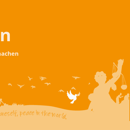
en
 machen