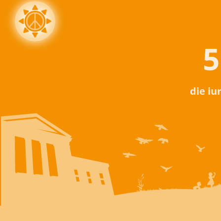
5
die iu