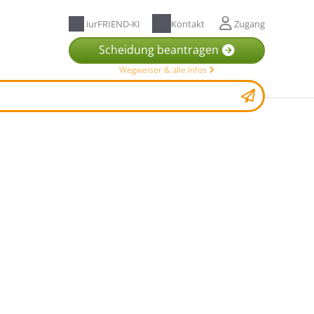
iurFRIEND-KI
Kontakt
Zugang
Scheidung beantragen
Wegweiser & alle Infos