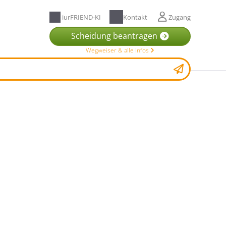
iurFRIEND-KI
Kontakt
Zugang
Scheidung beantragen
Wegweiser & alle Infos