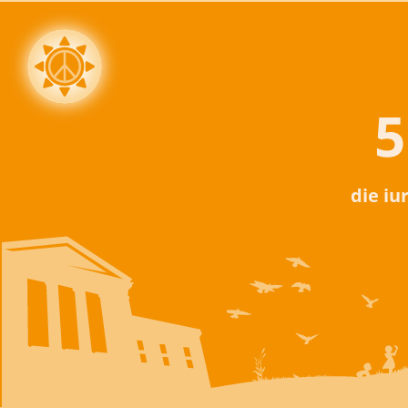
5
die iu