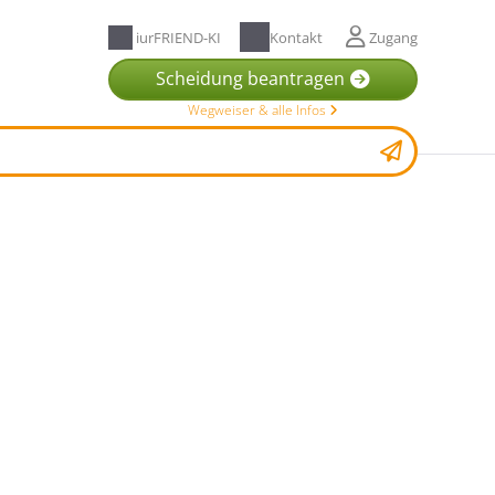
iurFRIEND-KI
Kontakt
Zugang
Scheidung beantragen
Wegweiser & alle Infos