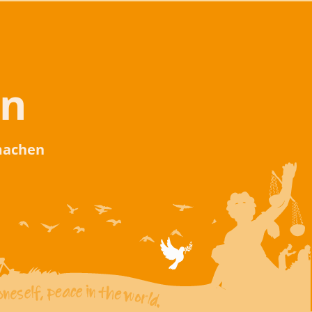
en
 machen