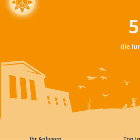
5
die iu
Ihr Anliegen
Top-In