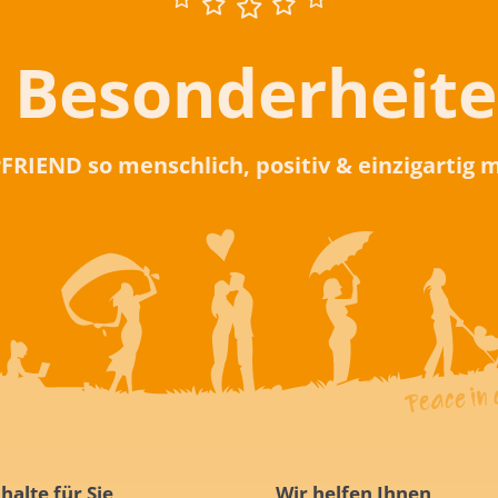
 Besonderheit
rFRIEND so menschlich, positiv & einzigartig
halte für Sie
Wir helfen Ihnen