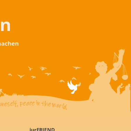
en
 machen
iurFRIEND