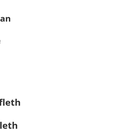
 an
!
fleth
leth