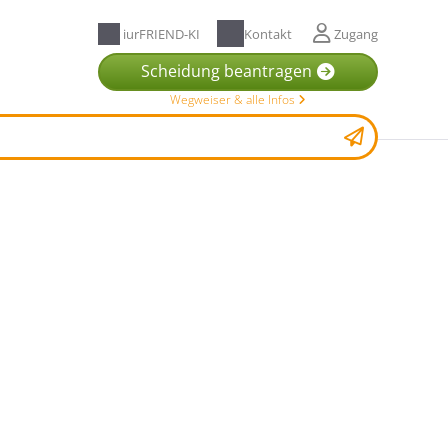
iurFRIEND-KI
Kontakt
Zugang
Scheidung beantragen
Wegweiser & alle Infos