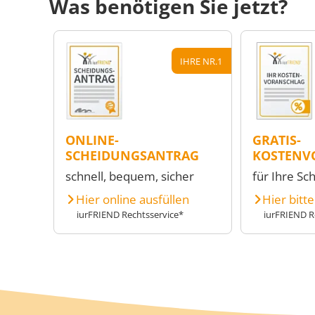
Was benötigen Sie jetzt?
IHRE NR.1
ONLINE-
GRATIS-
SCHEIDUNGSANTRAG
KOSTENV
schnell, bequem, sicher
für Ihre Sc
Hier online ausfüllen
Hier bitt
iurFRIEND Rechtsservice*
iurFRIEND R