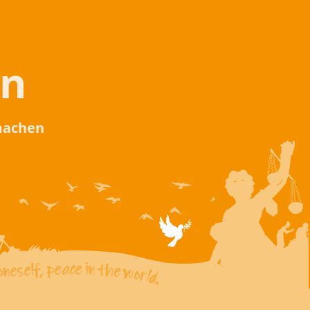
en
 machen