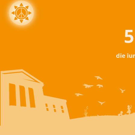
5
die iu