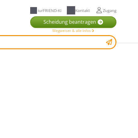
iurFRIEND-KI
Kontakt
Zugang
Scheidung beantragen
Wegweiser & alle Infos