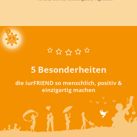
5 Besonderheiten
die iurFRIEND so menschlich, positiv &
einzigartig machen