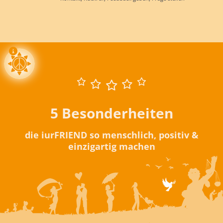
5 Besonderheiten
die iurFRIEND so menschlich, positiv &
einzigartig machen