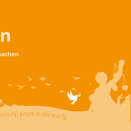
en
 machen