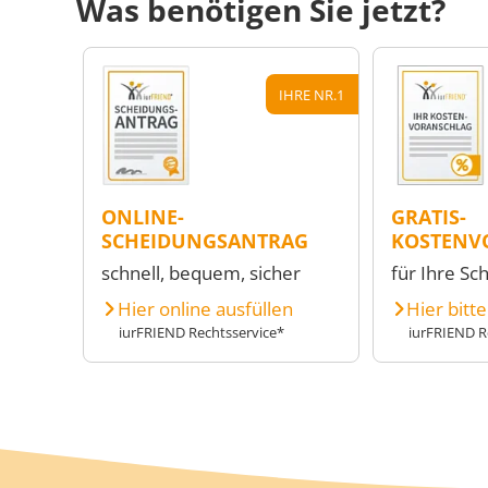
Was benötigen Sie jetzt?
IHRE NR.1
ONLINE-
GRATIS-
SCHEIDUNGSANTRAG
KOSTENV
schnell, bequem, sicher
für Ihre Sc
Hier online ausfüllen
Hier bitt
iurFRIEND Rechtsservice*
iurFRIEND R