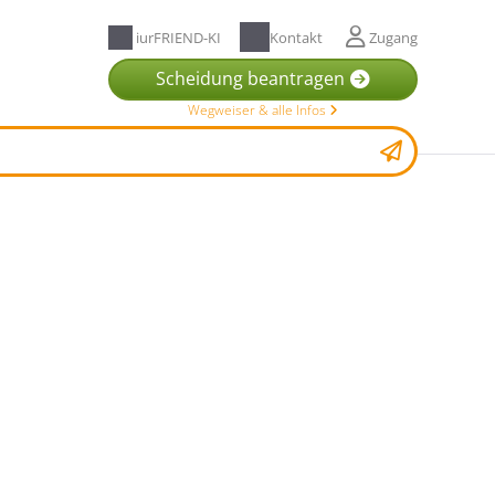
iurFRIEND-KI
Kontakt
Zugang
Scheidung beantragen
Wegweiser & alle Infos