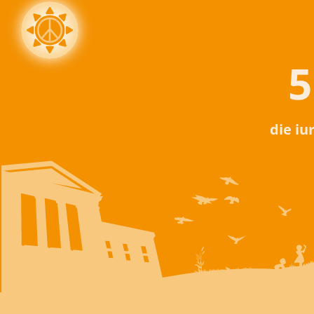
5
die iu