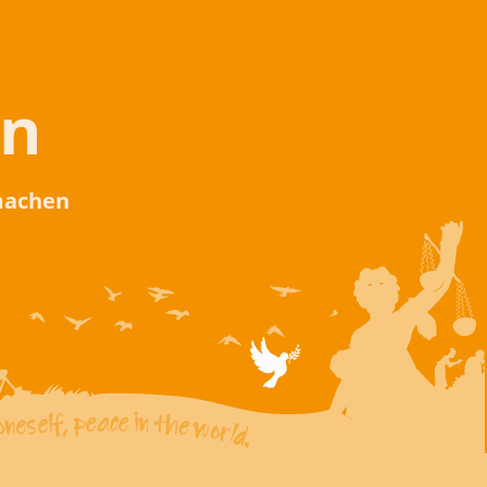
en
 machen