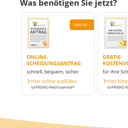
Was benötigen Sie jetzt?
IHRE NR.1
ONLINE-
GRATIS-
SCHEIDUNGSANTRAG
KOSTENV
schnell, bequem, sicher
für Ihre Sc
Hier online ausfüllen
Hier bitt
iurFRIEND Rechtsservice*
iurFRIEND R