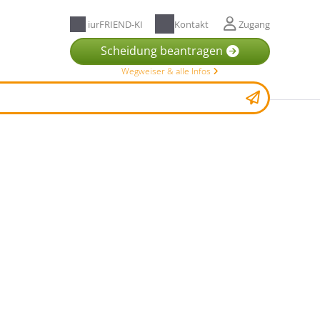
iurFRIEND-KI
Kontakt
Zugang
Scheidung beantragen
Wegweiser & alle Infos