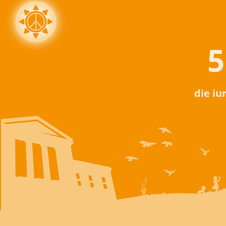
5
die iu