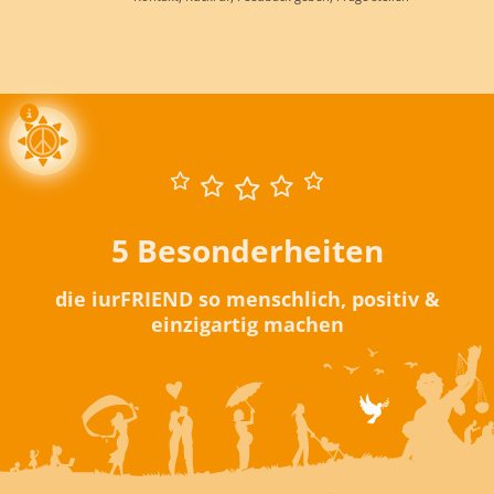
5 Besonderheiten
die iurFRIEND so menschlich, positiv &
einzigartig machen