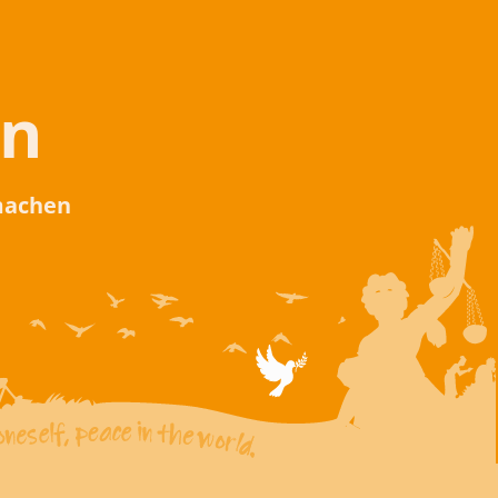
en
 machen