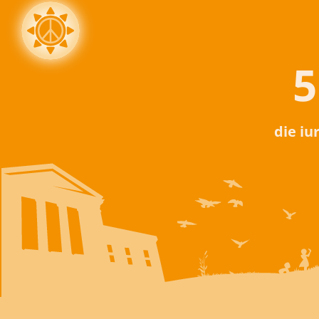
5
die iu