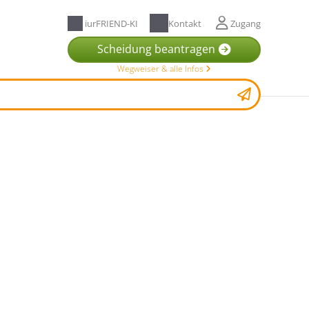
iurFRIEND-KI
Kontakt
Zugang
Scheidung beantragen
Wegweiser & alle Infos