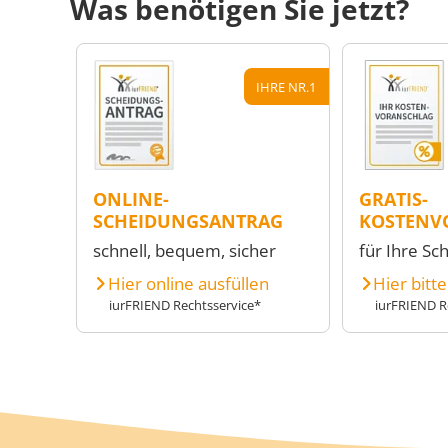
Was benötigen Sie jetzt?
IHRE NR.1
ONLINE-
GRATIS-
SCHEIDUNGSANTRAG
KOSTENV
schnell, bequem, sicher
für Ihre Sc
Hier online ausfüllen
Hier bitt
iurFRIEND Rechtsservice*
iurFRIEND R