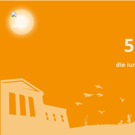
5
die iu