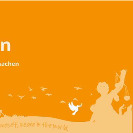
en
 machen