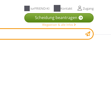
iurFRIEND-KI
Kontakt
Zugang
Scheidung beantragen
Wegweiser & alle Infos