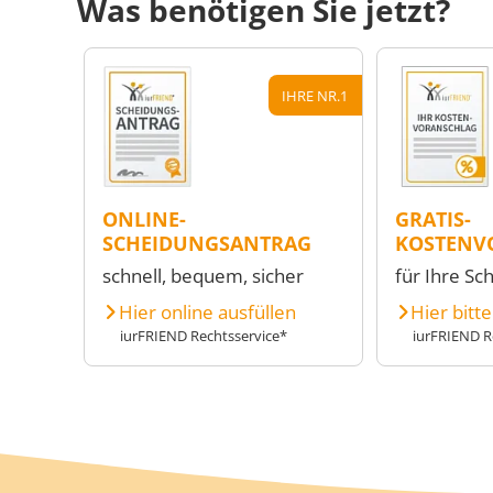
Was benötigen Sie jetzt?
IHRE NR.1
ONLINE-
GRATIS-
SCHEIDUNGSANTRAG
KOSTENV
schnell, bequem, sicher
für Ihre Sc
Hier online ausfüllen
Hier bitt
iurFRIEND Rechtsservice*
iurFRIEND R