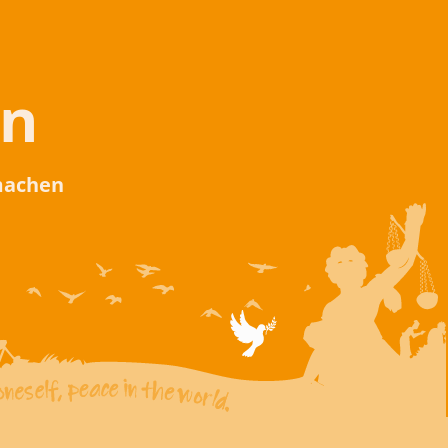
en
 machen