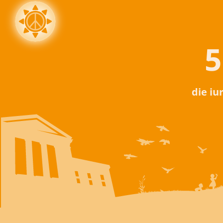
5
die iu