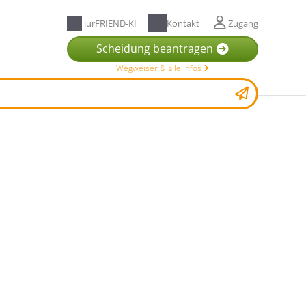
iurFRIEND-KI
Kontakt
Zugang
Scheidung beantragen
Wegweiser & alle Infos