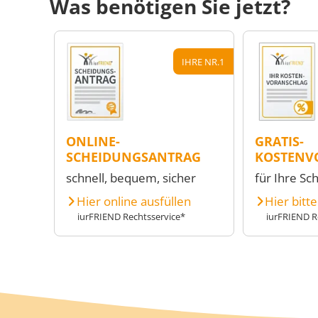
Was benötigen Sie jetzt?
IHRE NR.1
ONLINE-
GRATIS-
SCHEIDUNGSANTRAG
KOSTENV
schnell, bequem, sicher
für Ihre Sc
Hier online ausfüllen
Hier bitt
iurFRIEND Rechtsservice*
iurFRIEND R