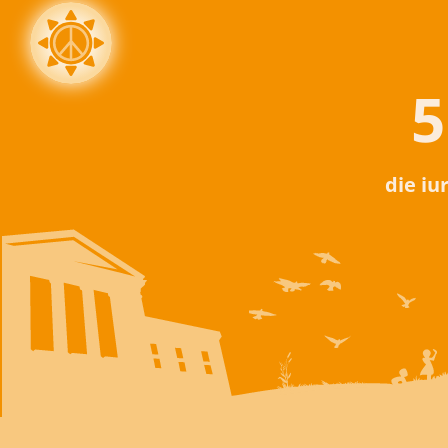
5
die iu