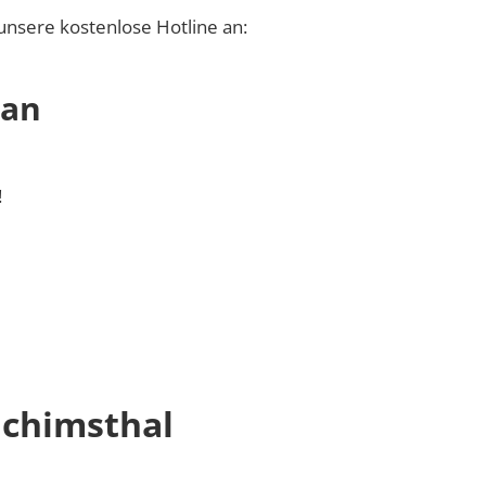
unsere kostenlose Hotline an:
 an
!
achimsthal