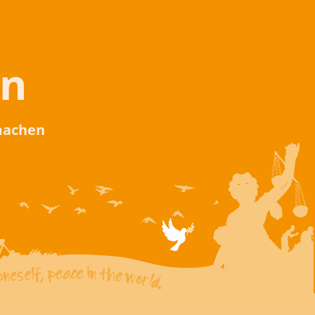
en
 machen