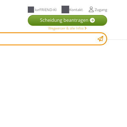
iurFRIEND-KI
Kontakt
Zugang
Scheidung beantragen
Wegweiser & alle Infos