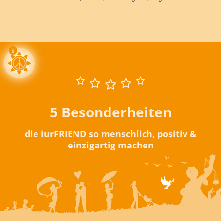
5 Besonderheiten
die iurFRIEND so menschlich, positiv &
einzigartig machen