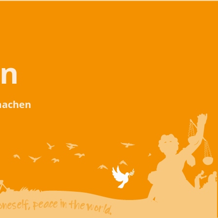
en
 machen