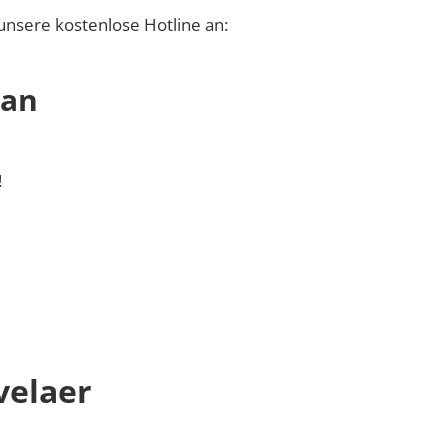
unsere kostenlose Hotline an:
 an
!
velaer