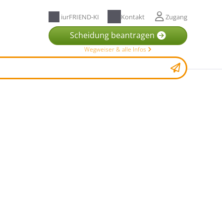
iurFRIEND-KI
Kontakt
Zugang
Scheidung beantragen
Wegweiser & alle Infos