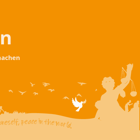
en
 machen