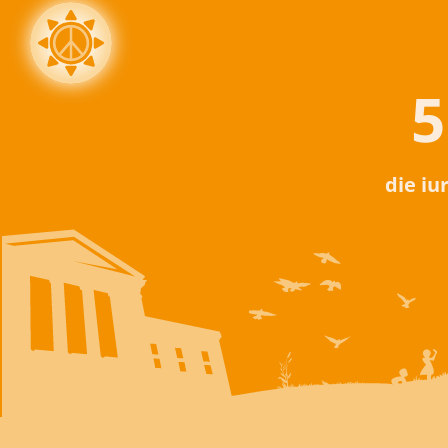
5
die iu