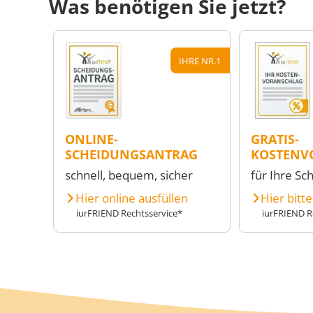
Was benötigen Sie jetzt?
IHRE NR.1
ONLINE-
GRATIS-
SCHEIDUNGSANTRAG
KOSTENV
schnell, bequem, sicher
für Ihre Sc
Hier online ausfüllen
Hier bitt
iurFRIEND Rechtsservice*
iurFRIEND R