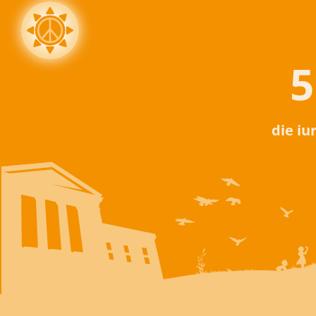
5
die iu