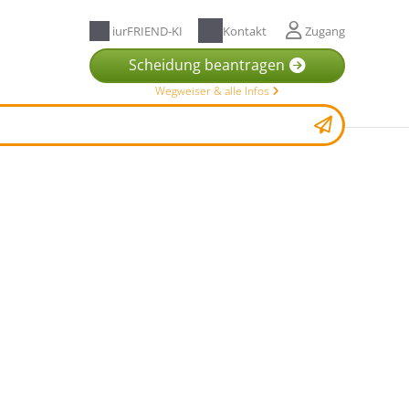
iurFRIEND-KI
Kontakt
Zugang
Scheidung beantragen
Wegweiser & alle Infos