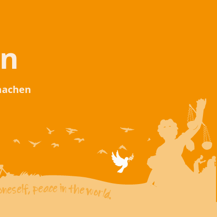
en
 machen