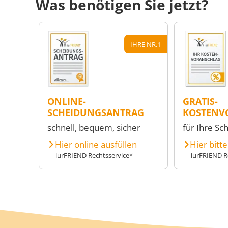
Was benötigen Sie jetzt?
IHRE NR.1
ONLINE-
GRATIS-
SCHEIDUNGSANTRAG
KOSTENV
schnell, bequem, sicher
für Ihre Sc
Hier online ausfüllen
Hier bitt
iurFRIEND Rechtsservice*
iurFRIEND R