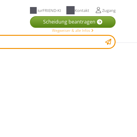
iurFRIEND-KI
Kontakt
Zugang
Scheidung beantragen
Wegweiser & alle Infos