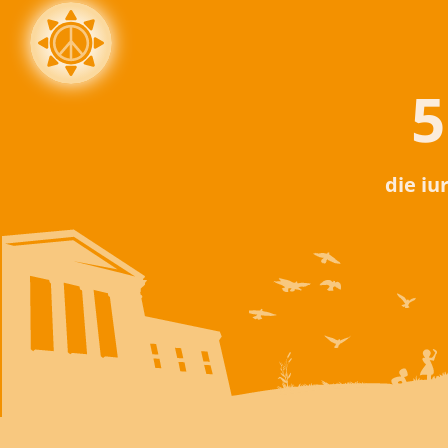
5
die iu