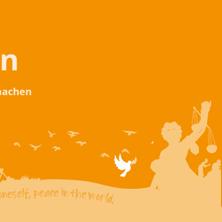
en
 machen