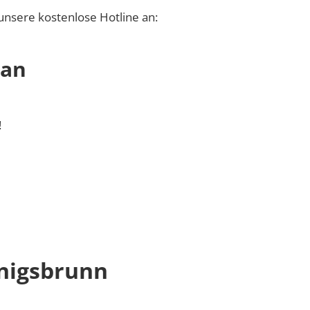
unsere kostenlose Hotline an:
 an
!
nigsbrunn