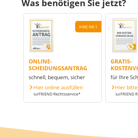
Was benötigen Sie jetzt?
IHRE NR.1
ONLINE-
GRATIS-
SCHEIDUNGSANTRAG
KOSTENV
schnell, bequem, sicher
für Ihre Sc
Hier online ausfüllen
Hier bitt
iurFRIEND Rechtsservice*
iurFRIEND R