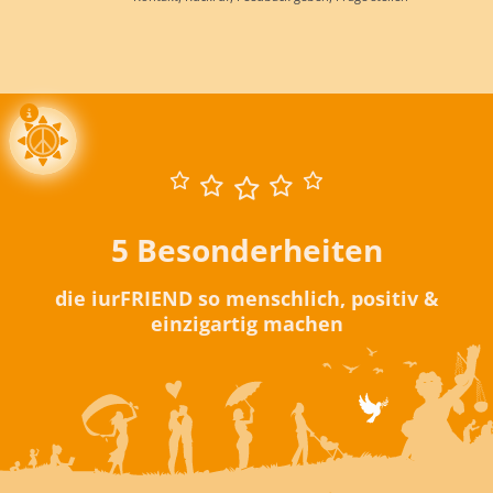
5 Besonderheiten
die iurFRIEND so menschlich, positiv &
einzigartig machen