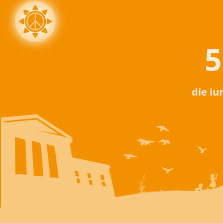
5
die iu