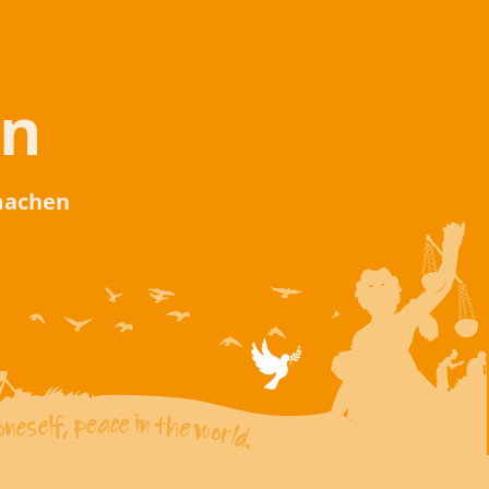
en
 machen