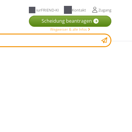
iurFRIEND-KI
Kontakt
Zugang
Scheidung beantragen
Wegweiser & alle Infos