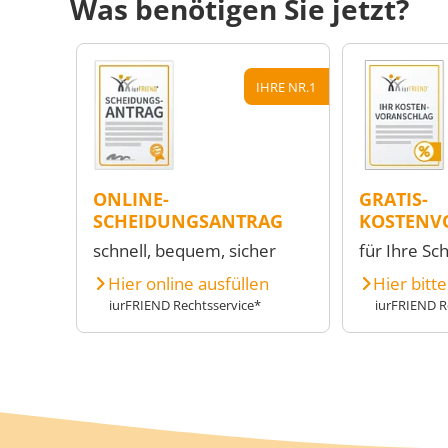
Was benötigen Sie jetzt?
IHRE NR.1
ONLINE-
GRATIS-
SCHEIDUNGSANTRAG
KOSTENV
schnell, bequem, sicher
für Ihre Sc
Hier online ausfüllen
Hier bitt
iurFRIEND Rechtsservice*
iurFRIEND R