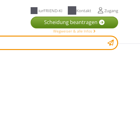
iurFRIEND-KI
Kontakt
Zugang
Scheidung beantragen
Wegweiser & alle Infos