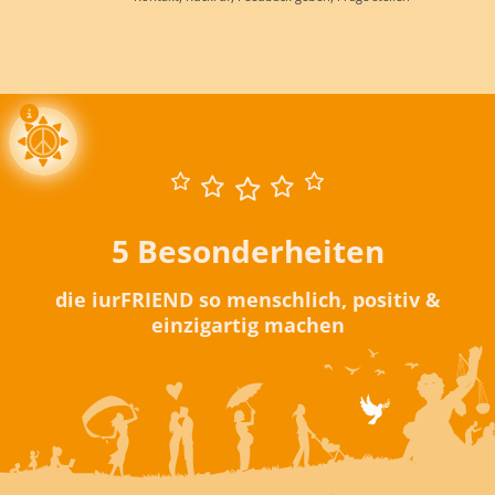
5 Besonderheiten
die iurFRIEND so menschlich, positiv &
einzigartig machen