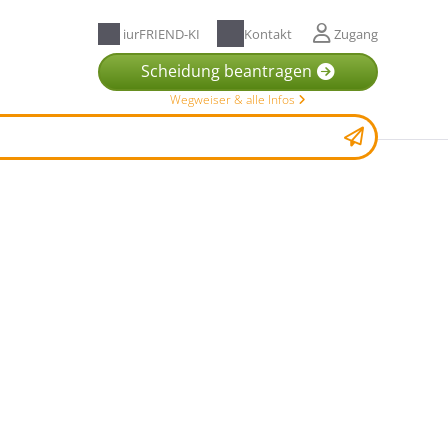
iurFRIEND-KI
Kontakt
Zugang
Scheidung beantragen
Wegweiser & alle Infos