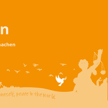
en
 machen