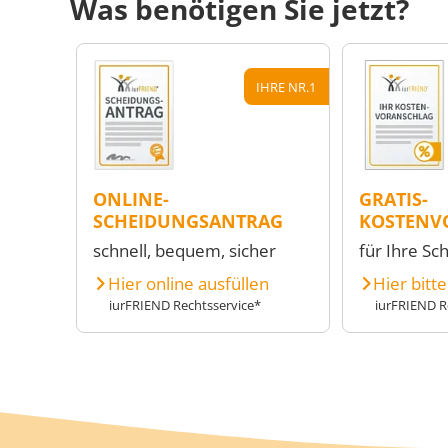
Was benötigen Sie jetzt?
IHRE NR.1
ONLINE-
GRATIS-
SCHEIDUNGSANTRAG
KOSTENV
schnell, bequem, sicher
für Ihre Sc
Hier online ausfüllen
Hier bitt
iurFRIEND Rechtsservice*
iurFRIEND R