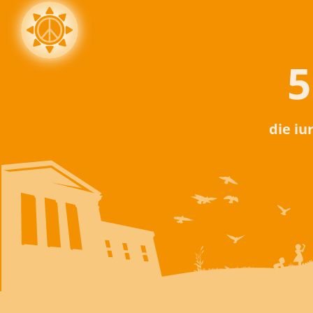
5
die iu