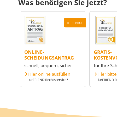
Was benötigen Sie jetzt?
IHRE NR.1
ONLINE-
GRATIS-
SCHEIDUNGSANTRAG
KOSTENV
schnell, bequem, sicher
für Ihre Sc
Hier online ausfüllen
Hier bitt
iurFRIEND Rechtsservice*
iurFRIEND R