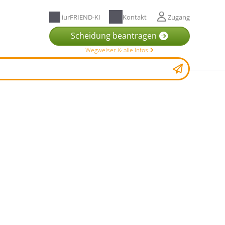
iurFRIEND-KI
Kontakt
Zugang
Scheidung beantragen
Wegweiser & alle Infos