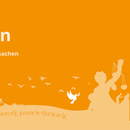
en
 machen