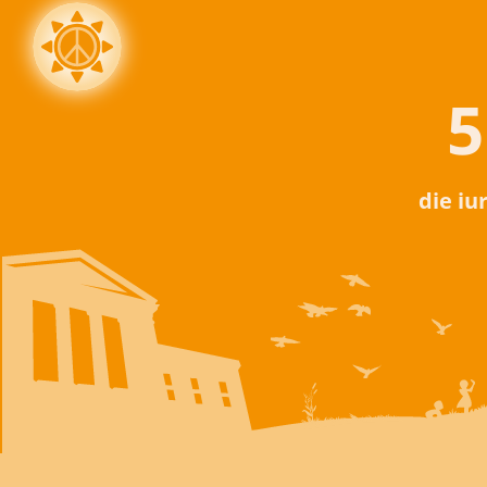
5
die iu