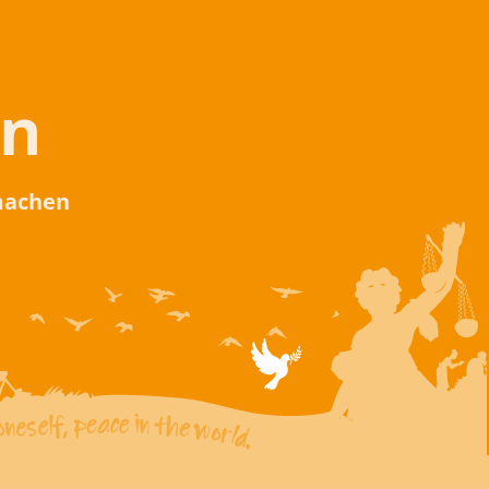
en
 machen