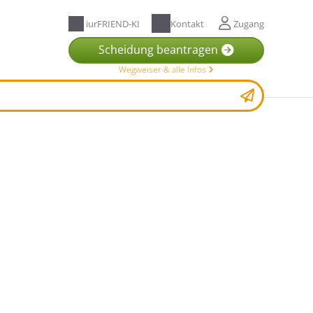
iurFRIEND-KI
Kontakt
Zugang
Scheidung beantragen
Wegweiser & alle Infos