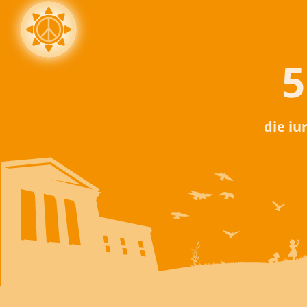
5
die iu