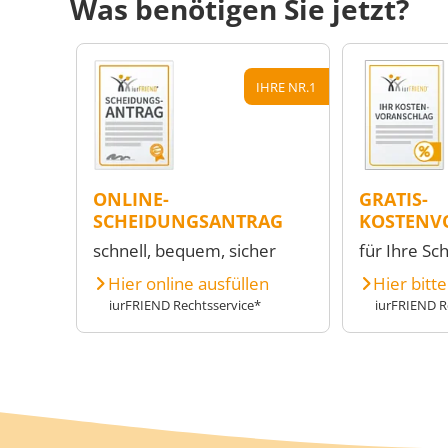
Was benötigen Sie jetzt?
IHRE NR.1
ONLINE-
GRATIS-
SCHEIDUNGSANTRAG
KOSTENV
schnell, bequem, sicher
für Ihre Sc
Hier online ausfüllen
Hier bitt
iurFRIEND Rechtsservice*
iurFRIEND R