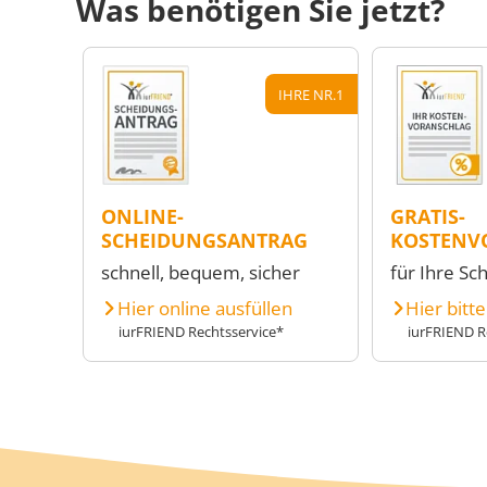
Was benötigen Sie jetzt?
IHRE NR.1
ONLINE-
GRATIS-
SCHEIDUNGSANTRAG
KOSTENV
schnell, bequem, sicher
für Ihre Sc
Hier online ausfüllen
Hier bitt
iurFRIEND Rechtsservice*
iurFRIEND R