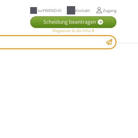
iurFRIEND-KI
Kontakt
Zugang
Scheidung beantragen
Wegweiser & alle Infos