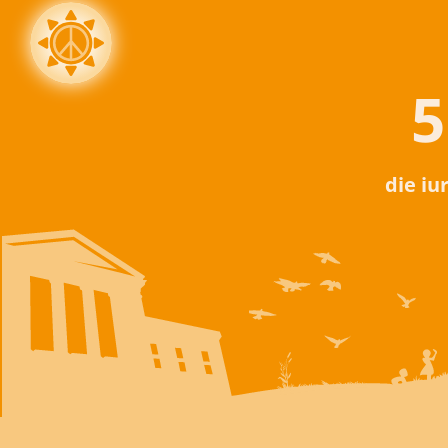
5
die iu