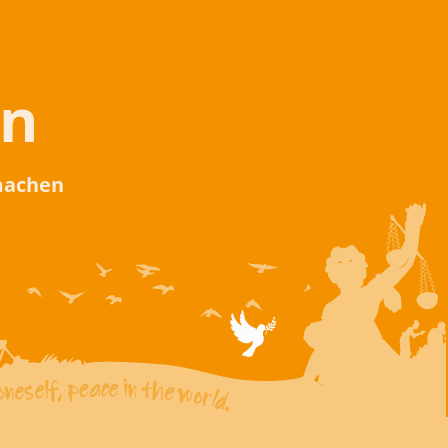
en
 machen