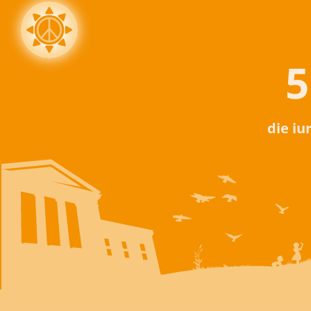
5
die iu