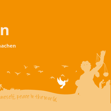
en
 machen