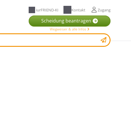
iurFRIEND-KI
Kontakt
Zugang
Scheidung beantragen
Wegweiser & alle Infos