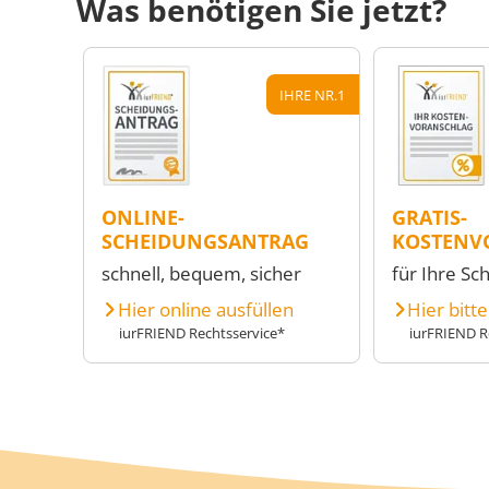
Was benötigen Sie jetzt?
IHRE NR.1
ONLINE-
GRATIS-
SCHEIDUNGSANTRAG
KOSTENV
schnell, bequem, sicher
für Ihre Sc
Hier online ausfüllen
Hier bitt
iurFRIEND Rechtsservice*
iurFRIEND R