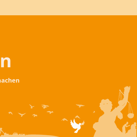
en
 machen