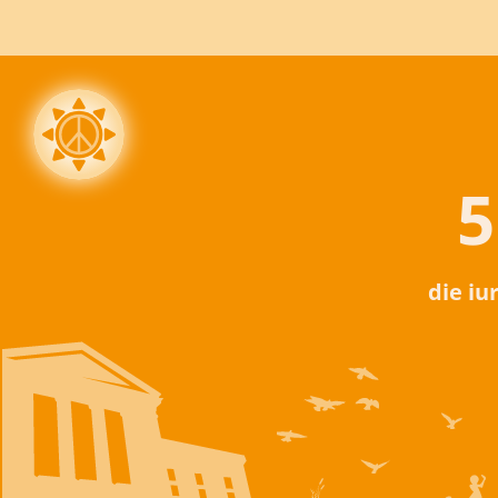
5
die iu