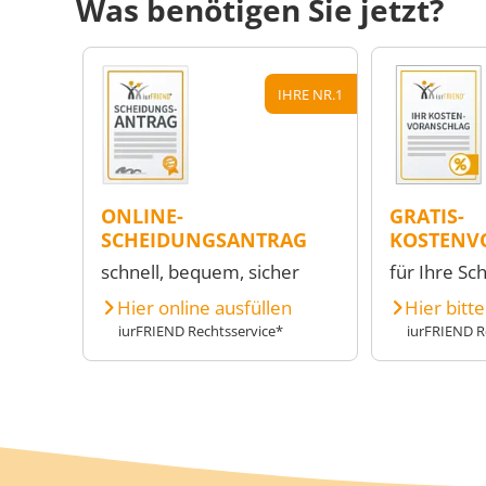
Was benötigen Sie jetzt?
IHRE NR.1
ONLINE-
GRATIS-
SCHEIDUNGSANTRAG
KOSTENV
schnell, bequem, sicher
für Ihre Sc
Hier online ausfüllen
Hier bitt
iurFRIEND Rechtsservice*
iurFRIEND R