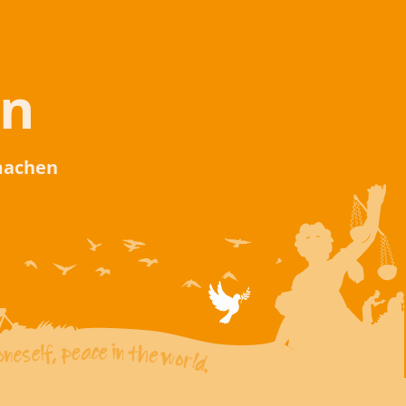
en
 machen