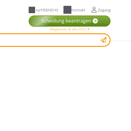
iurFRIEND-KI
Kontakt
Zugang
Scheidung beantragen
Wegweiser & alle Infos