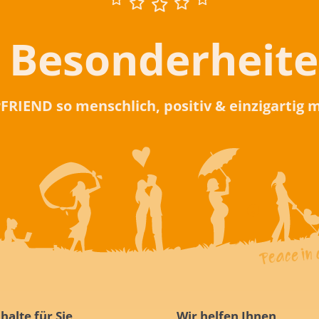
 Besonderheit
rFRIEND so menschlich, positiv & einzigartig
halte für Sie
Wir helfen Ihnen