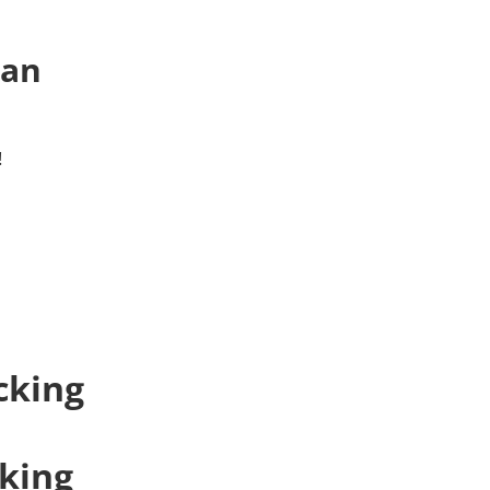
 an
!
cking
cking