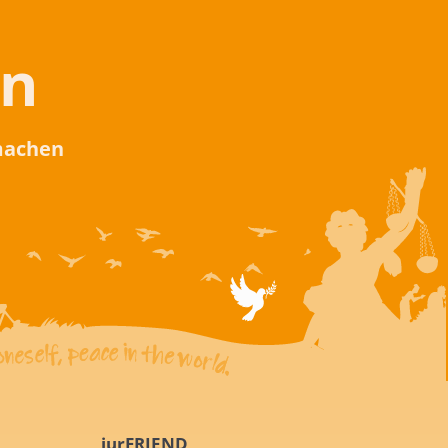
en
 machen
iurFRIEND