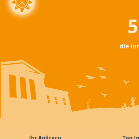
5
die iu
Ihr Anliegen
Top-In