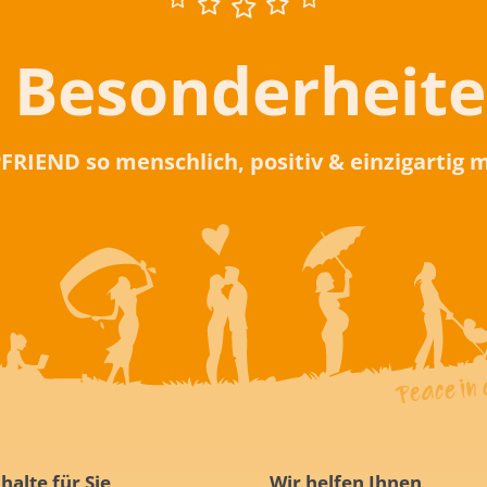
 Besonderheit
rFRIEND so menschlich, positiv & einzigartig
halte für Sie
Wir helfen Ihnen