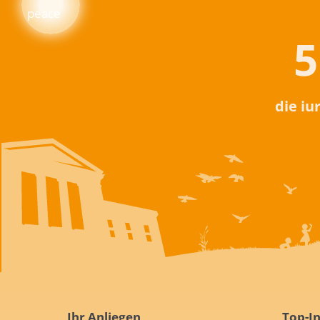
5
die iu
Ihr Anliegen
Top-In