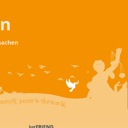
en
 machen
iurFRIEND