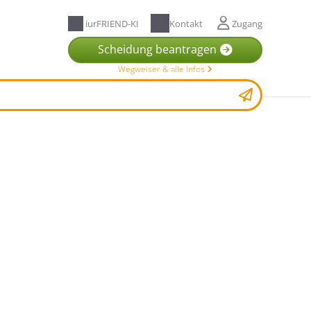
iurFRIEND-KI
Kontakt
Zugang
Scheidung beantragen
Wegweiser & alle Infos