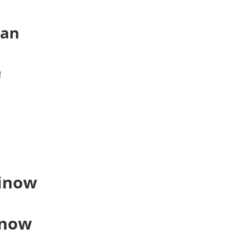
 an
!
inow
inow