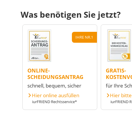
Was benötigen Sie jetzt?
IHRE NR.1
ONLINE-
GRATIS-
SCHEIDUNGSANTRAG
KOSTENV
schnell, bequem, sicher
für Ihre Sc
Hier online ausfüllen
Hier bitt
iurFRIEND Rechtsservice*
iurFRIEND R