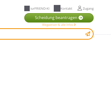
iurFRIEND-KI
Kontakt
Zugang
Scheidung beantragen
Wegweiser & alle Infos