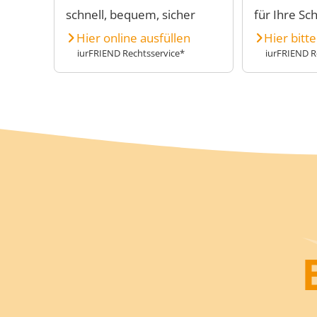
schnell, bequem, sicher
für Ihre Sc
Hier online ausfüllen
Hier bitt
iurFRIEND Rechtsservice*
iurFRIEND R