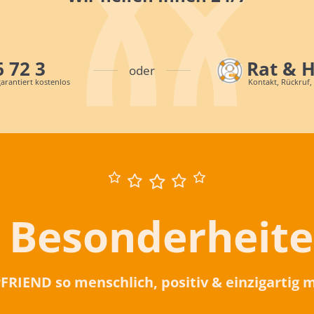
6 72 3
Rat & 
oder
arantiert kostenlos
Kontakt, Rückruf,
 Besonderheit
rFRIEND so menschlich, positiv & einzigartig