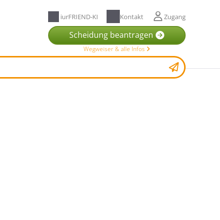
iurFRIEND-KI
Kontakt
Zugang
Scheidung beantragen
Wegweiser & alle Infos