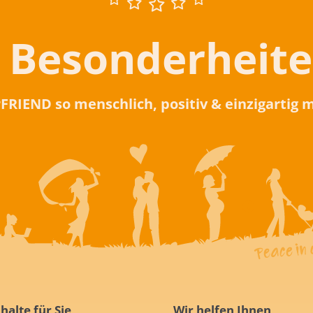
 Besonderheit
rFRIEND so menschlich, positiv & einzigartig
halte für Sie
Wir helfen Ihnen