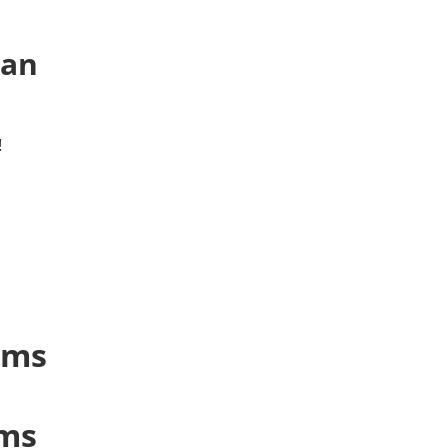
 an
!
lms
lms