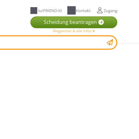
iurFRIEND-KI
Kontakt
Zugang
Scheidung beantragen
Wegweiser & alle Infos