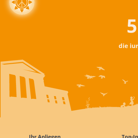
5
die iu
Ihr Anliegen
Top-In