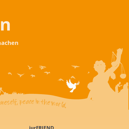
en
 machen
iurFRIEND