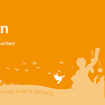
en
 machen