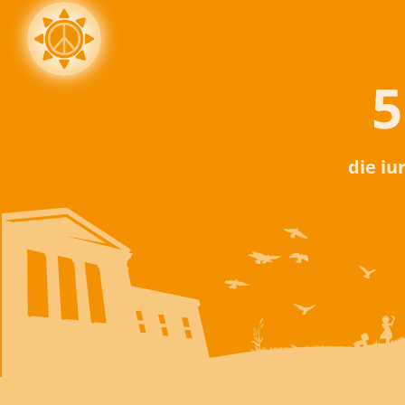
5
die iu