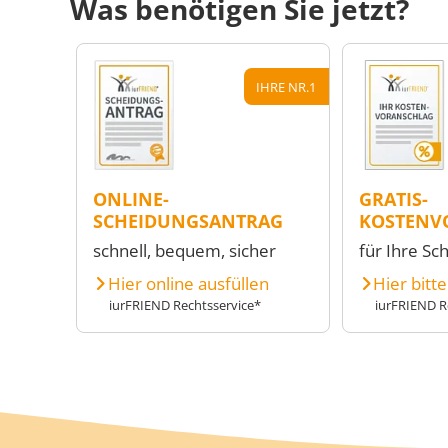
Was benötigen Sie jetzt?
IHRE NR.1
ONLINE-
GRATIS-
SCHEIDUNGSANTRAG
KOSTENV
schnell, bequem, sicher
für Ihre Sc
Hier online ausfüllen
Hier bitt
iurFRIEND Rechtsservice*
iurFRIEND R