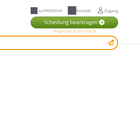
iurFRIEND-KI
Kontakt
Zugang
Scheidung beantragen
Wegweiser & alle Infos