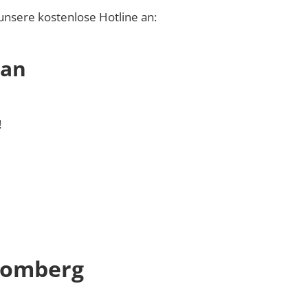
unsere kostenlose Hotline an:
 an
!
romberg