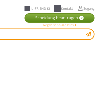
iurFRIEND-KI
Kontakt
Zugang
Scheidung beantragen
Wegweiser & alle Infos