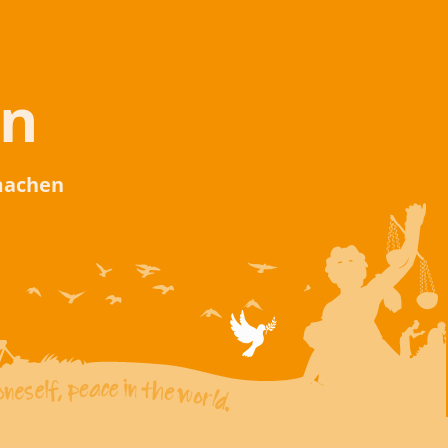
en
 machen