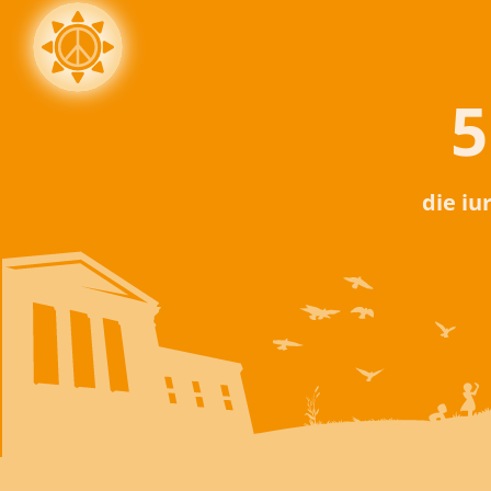
5
die iu