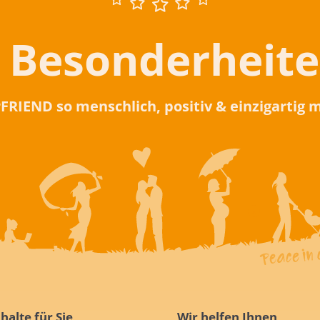
 Besonderheit
rFRIEND so menschlich, positiv & einzigartig
halte für Sie
Wir helfen Ihnen