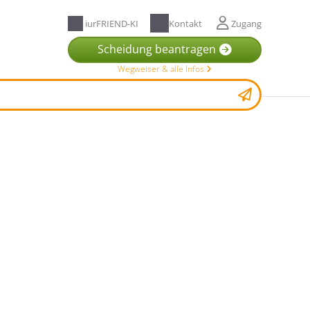
iurFRIEND-KI
Kontakt
Zugang
Scheidung beantragen
Wegweiser & alle Infos