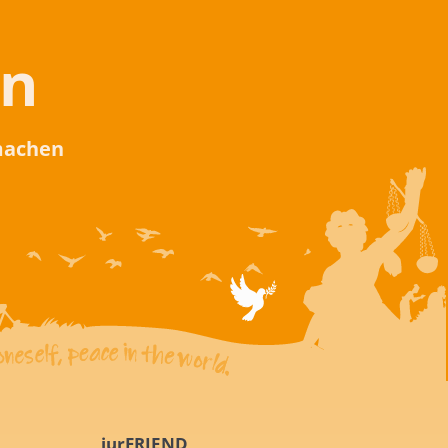
en
 machen
iurFRIEND