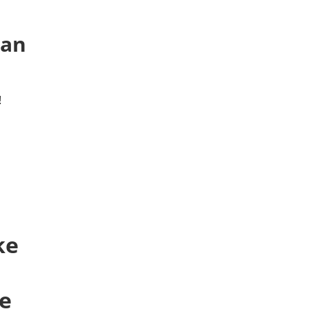
 an
!
ke
ke