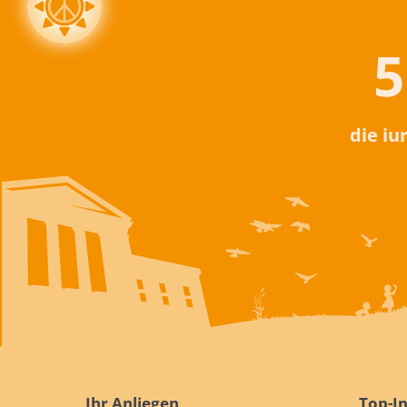
5
die iu
Ihr Anliegen
Top-In