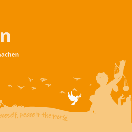
en
 machen