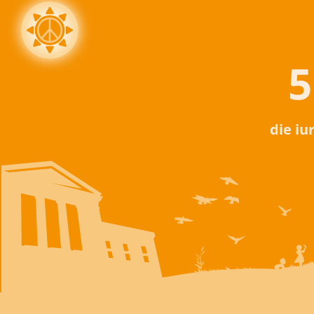
5
die iu