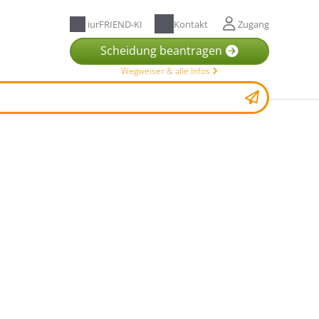
iurFRIEND-KI
Kontakt
Zugang
Scheidung beantragen
Wegweiser & alle Infos