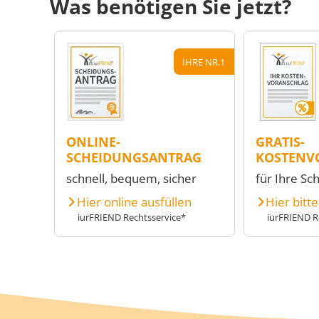
Was benötigen Sie jetzt?
IHRE NR.1
ONLINE-
GRATIS-
SCHEIDUNGSANTRAG
KOSTENV
schnell, bequem, sicher
für Ihre Sc
Hier online ausfüllen
Hier bitt
iurFRIEND Rechtsservice*
iurFRIEND R