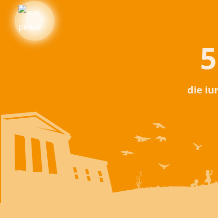
5
die iu