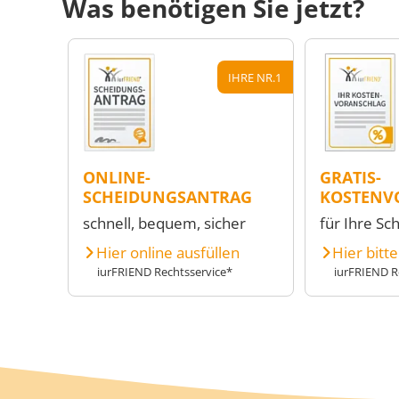
Was benötigen Sie jetzt?
IHRE NR.1
ONLINE-
GRATIS-
SCHEIDUNGSANTRAG
KOSTENV
schnell, bequem, sicher
für Ihre Sc
Hier online ausfüllen
Hier bitt
iurFRIEND Rechtsservice*
iurFRIEND R