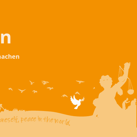
en
 machen