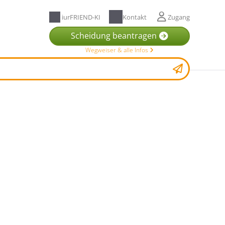
iurFRIEND-KI
Kontakt
Zugang
Scheidung beantragen
Wegweiser & alle Infos