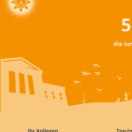
5
die iu
Ihr Anliegen
Top-In