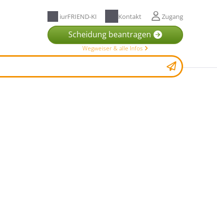
iurFRIEND-KI
Kontakt
Zugang
Scheidung beantragen
Wegweiser & alle Infos