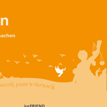
en
 machen
iurFRIEND