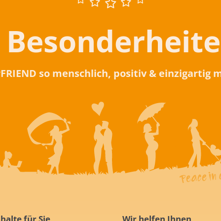
 Besonderheit
rFRIEND so menschlich, positiv & einzigartig
halte für Sie
Wir helfen Ihnen