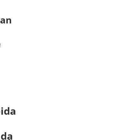
 an
!
ida
ida