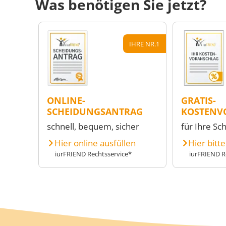
Was benötigen Sie jetzt?
IHRE NR.1
ONLINE-
GRATIS-
SCHEIDUNGSANTRAG
KOSTENV
schnell, bequem, sicher
für Ihre Sc
Hier online ausfüllen
Hier bitt
iurFRIEND Rechtsservice*
iurFRIEND R