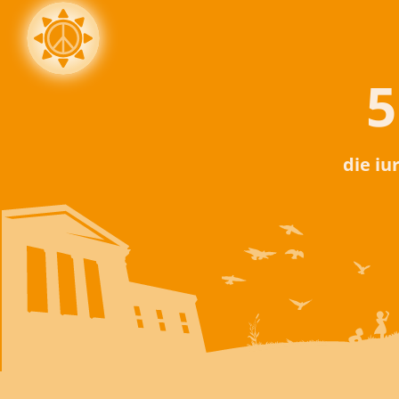
5
die iu