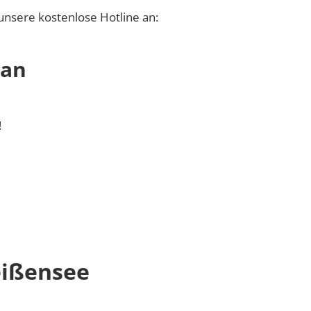
unsere kostenlose Hotline an:
 an
!
eißensee