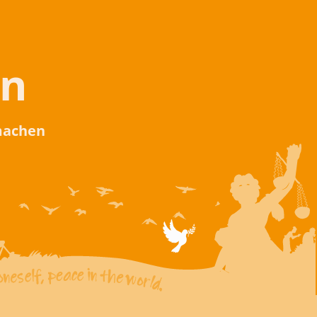
en
 machen