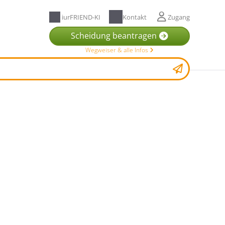
iurFRIEND-KI
Kontakt
Zugang
Scheidung beantragen
Wegweiser & alle Infos