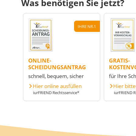
Was benötigen Sie jetzt?
IHRE NR.1
ONLINE-
GRATIS-
SCHEIDUNGSANTRAG
KOSTENV
schnell, bequem, sicher
für Ihre Sc
Hier online ausfüllen
Hier bitt
iurFRIEND Rechtsservice*
iurFRIEND R