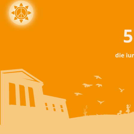
5
die iu