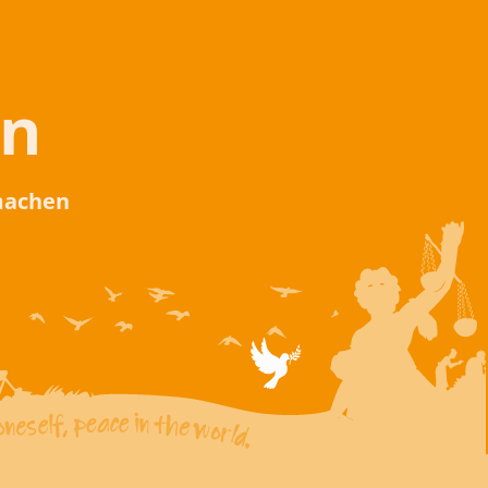
en
 machen