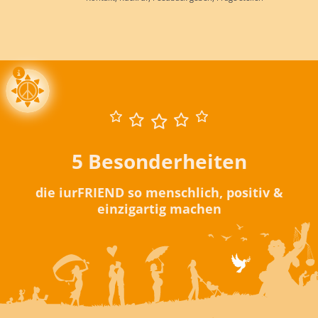
5 Besonderheiten
die iurFRIEND so menschlich, positiv &
einzigartig machen