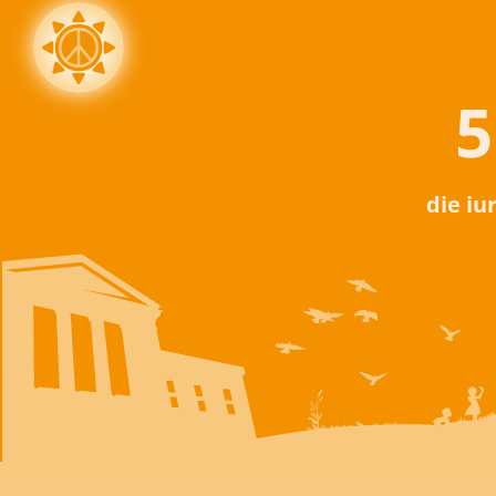
5
die iu