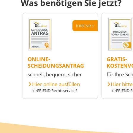
Was benötigen Sie jetzt?
IHRE NR.1
ONLINE-
GRATIS-
SCHEIDUNGSANTRAG
KOSTENV
schnell, bequem, sicher
für Ihre Sc
Hier online ausfüllen
Hier bitt
iurFRIEND Rechtsservice*
iurFRIEND R