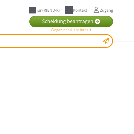
iurFRIEND-KI
Kontakt
Zugang
Scheidung beantragen
Wegweiser & alle Infos