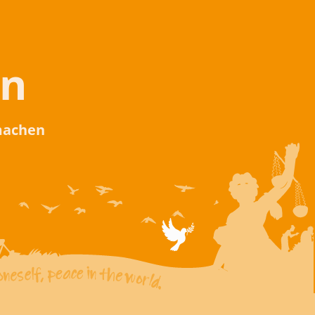
en
 machen