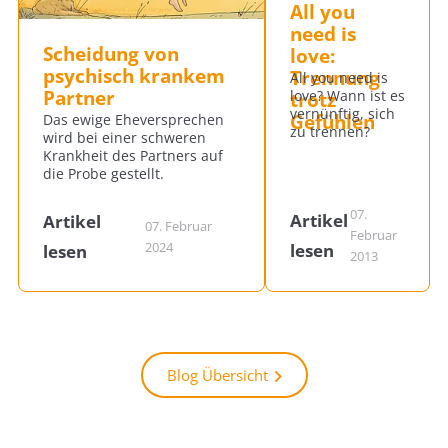
All you
need is
Scheidung von
love:
psychisch krankem
Trennung
All you need is
Partner
trotz
love? Wann ist es
vernünftig, sich
Gefühlen
Das ewige Eheversprechen
zu trennen?
wird bei einer schweren
Krankheit des Partners auf
die Probe gestellt.
07.
Artikel
Artikel
07. Februar
Februar
2024
lesen
lesen
2013
Blog Übersicht